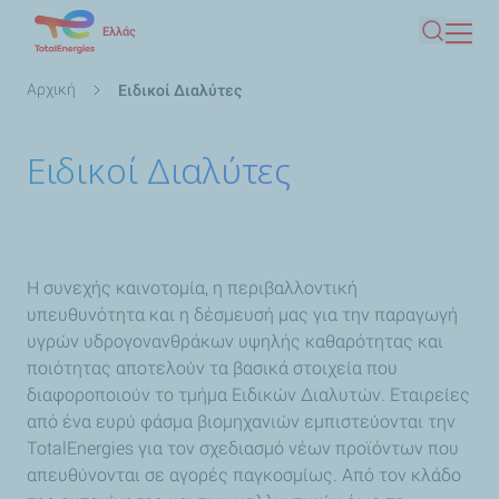
Παράκαμψη
Ελλάς
Αναζήτ
προς
το
Breadcrumb
Αρχική
Ειδικοί Διαλύτες
κυρίως
περιεχόμενο
Ειδικοί Διαλύτες
Η συνεχής καινοτομία, η περιβαλλοντική
υπευθυνότητα και η δέσμευσή μας για την παραγωγή
υγρών υδρογονανθράκων υψηλής καθαρότητας και
ποιότητας αποτελούν τα βασικά στοιχεία που
διαφοροποιούν το τμήμα Ειδικών Διαλυτών. Εταιρείες
από ένα ευρύ φάσμα βιομηχανιών εμπιστεύονται την
TotalEnergies για τον σχεδιασμό νέων προϊόντων που
απευθύνονται σε αγορές παγκοσμίως. Από τον κλάδο