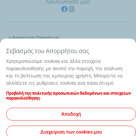
Ακολουθήστε μας
Λιπαντικά Οχημάτων
Σεβασμός του Απορρήτου σας
Βιομηχανία
Χρησιμοποιούμε cookies και άλλα στοιχεία
Εσωτερική Ναυσιπλοΐα
παρακολούθησης με σκοπό την παροχή, την ανάλυση
και τη βελτίωση της εμπειρίας χρήστη. Μπορείτε να
Ειδικοί Διαλύτες
αλλάξετε τις ρυθμίσεις cookies ανά πάσα στιγμή
κάνοντας κλικ στο κουμπί "Διαχείριση των cookies
Προβολή της πολιτικής προσωπικών δεδομένων και στοιχείων
Η TotalEnergies στην Ελλάδα
μου". Κάνοντας κλικ στο κουμπί "Αποδοχή", συμφωνείτε
παρακολούθησης
ότι μπορούμε να αποθηκεύσουμε όλα τα cookies στη
Συμβουλές
συσκευή σας. Εάν κάνετε κλικ στην επιλογή "Δεν
Αποδοχή
αποδέχομαι", θα χρησιμοποιηθούν μόνο τα τεχνικά
cookies που απαιτούνται για τη σωστή λειτουργία της
Διαχείριση των cookies μου
τοποθεσίας. Για περισσότερες πληροφορίες,