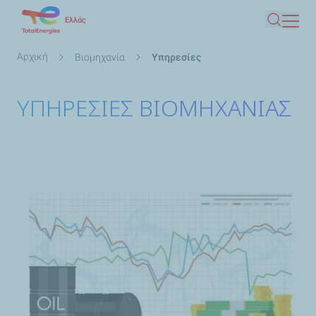
Παράκαμψη
Ελλάς
Αναζήτ
προς
το
Breadcrumb
Αρχική
Βιομηχανία
Υπηρεσίες
κυρίως
περιεχόμενο
ΥΠΗΡΕΣΙΕΣ ΒΙΟΜΗΧΑΝΙΑΣ