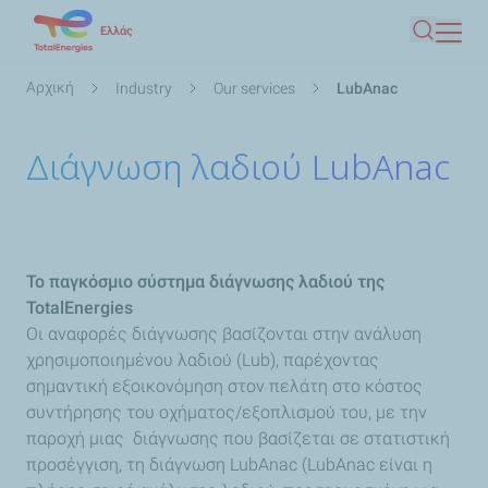
Παράκαμψη
Ελλάς
Αναζήτ
προς
το
Breadcrumb
Αρχική
Industry
Our services
LubAnac
κυρίως
περιεχόμενο
Διάγνωση λαδιού LubAnac
Το παγκόσμιο σύστημα διάγνωσης λαδιού της
TotalEnergies
Οι αναφορές διάγνωσης βασίζονται στην ανάλυση
χρησιμοποιημένου λαδιού (Lub), παρέχοντας
σημαντική εξοικονόμηση στον πελάτη στο κόστος
συντήρησης του οχήματος/εξοπλισμού του, με την
παροχή μιας διάγνωσης που βασίζεται σε στατιστική
προσέγγιση, τη διάγνωση LubAnac (LubAnac είναι η