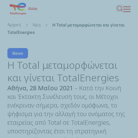
Παράκαμψη
Ελλάς
Αναζήτ
προς
το
Breadcrumb
Αρχική
Nέα
H Total μεταμορφώνεται και γίνεται
κυρίως
TotalEnergies
περιεχόμενο
News
H Total μεταμορφώνεται
και γίνεται TotalEnergies
Αθήνα, 28 Μαΐου 2021
– Κατά την Κοινή
και Έκτακτη Συνέλευσή τους, οι Μέτοχοι
ενέκριναν σήμερα, σχεδόν ομόφωνα, το
ψήφισμα για την αλλαγή του ονόματος της
εταιρείας από Total σε TotalEnergies,
υποστηρίζοντας έτσι τη στρατηγική