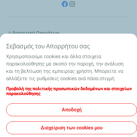
Λιπαντικά Οχημάτων
Σεβασμός του Απορρήτου σας
Βιομηχανία
Χρησιμοποιούμε cookies και άλλα στοιχεία
Εσωτερική Ναυσιπλοΐα
παρακολούθησης με σκοπό την παροχή, την ανάλυση
και τη βελτίωση της εμπειρίας χρήστη. Μπορείτε να
Ειδικοί Διαλύτες
αλλάξετε τις ρυθμίσεις cookies ανά πάσα στιγμή
κάνοντας κλικ στο κουμπί "Διαχείριση των cookies
Προβολή της πολιτικής προσωπικών δεδομένων και στοιχείων
Η TotalEnergies στην Ελλάδα
μου". Κάνοντας κλικ στο κουμπί "Αποδοχή", συμφωνείτε
παρακολούθησης
ότι μπορούμε να αποθηκεύσουμε όλα τα cookies στη
Συμβουλές
συσκευή σας. Εάν κάνετε κλικ στην επιλογή "Δεν
Αποδοχή
αποδέχομαι", θα χρησιμοποιηθούν μόνο τα τεχνικά
cookies που απαιτούνται για τη σωστή λειτουργία της
Διαχείριση των cookies μου
τοποθεσίας. Για περισσότερες πληροφορίες,