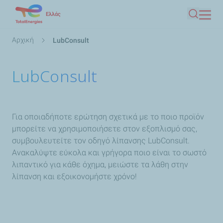
Παράκαμψη
Ελλάς
Αναζήτ
προς
το
Breadcrumb
Αρχική
LubConsult
κυρίως
περιεχόμενο
LubConsult
Για οποιαδήποτε ερώτηση σχετικά με το ποιο προϊόν
μπορείτε να χρησιμοποιήσετε στον εξοπλισμό σας,
συμβουλευτείτε τον οδηγό λίπανσης LubConsult.
Ανακαλύψτε εύκολα και γρήγορα ποιο είναι το σωστό
λιπαντικό για κάθε όχημα, μειώστε τα λάθη στην
λίπανση και εξοικονομήστε χρόνο!