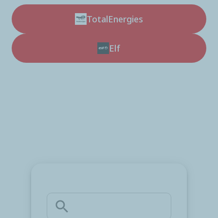
TotalEnergies
Elf