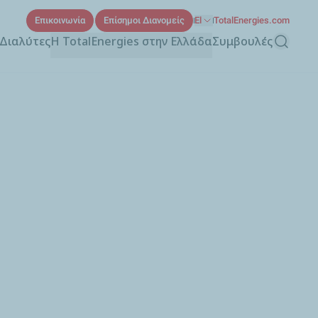
Επικοινωνία
Επίσημοι Διανομείς
El
TotalEnergies.com
 Διαλύτες
Η TotalEnergies στην Ελλάδα
Συμβουλές
Αναζήτη