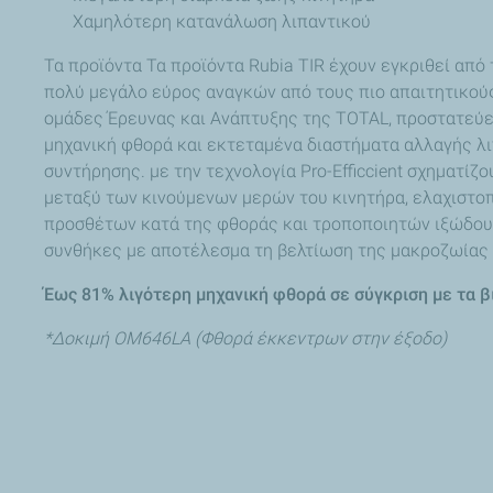
Χαμηλότερη κατανάλωση λιπαντικού
Τα προϊόντα Τα προϊόντα Rubia TIR έχουν εγκριθεί απ
πολύ μεγάλο εύρος αναγκών από τους πιο απαιτητικούς 
ομάδες Έρευνας και Ανάπτυξης της TOTAL, προστατεύε
μηχανική φθορά και εκτεταμένα διαστήματα αλλαγής λι
συντήρησης. με την τεχνολογία Pro-Efficcient σχηματ
μεταξύ των κινούμενων μερών του κινητήρα, ελαχιστοπο
προσθέτων κατά της φθοράς και τροποποιητών ιξώδους
συνθήκες με αποτέλεσμα τη βελτίωση της μακροζωίας 
Έως 81% λιγότερη μηχανική φθορά σε σύγκριση με τα βι
*Δοκιμή OM646LA (Φθορά έκκεντρων στην έξοδο)