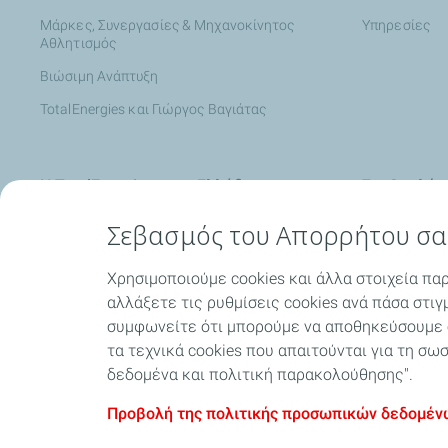
Μάρκες, Συνεργασίες & Μηχανοκίνητος
Υπηρεσίες
Αθλητισμός
Βιώσιμη Ανάπτυξη
TotalEnergies και Γιώργος Βαγιάτας
Η TotalEnergies στην Ελλάδα
Συμβουλές
Σεβασμός του Απορρήτου σα
TotalEnergies
TotalEnergies Marketing Hellas S.A.
Χρησιμοποιούμε cookies και άλλα στοιχεία πα
Nέα
αλλάξετε τις ρυθμίσεις cookies ανά πάσα στιγ
συμφωνείτε ότι μπορούμε να αποθηκεύσουμε όλ
Εταιρική Κοινωνική Ευθύνη
τα τεχνικά cookies που απαιτούνται για τη σ
Καριέρα
δεδομένα και πολιτική παρακολούθησης".
Προβολή της πολιτικής προσωπικών δεδομέν