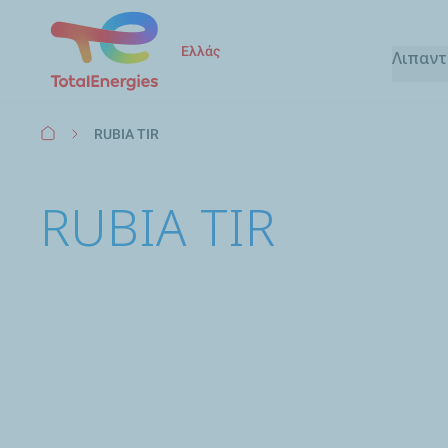
Ελλάς
Λιπαν
Breadcrumb
RUBIA TIR
RUBIA TIR