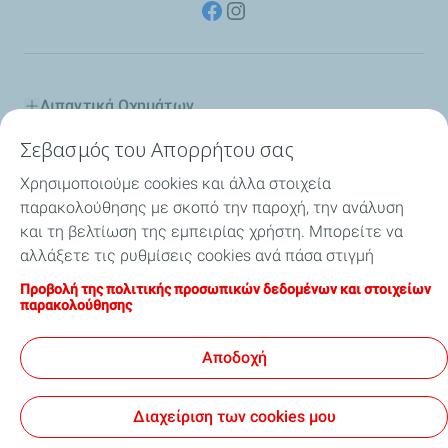
Λιπαντικά Οχημάτων
Σεβασμός του Απορρήτου σας
Βιομηχανία
Χρησιμοποιούμε cookies και άλλα στοιχεία
Εσωτερική Ναυσιπλοΐα
παρακολούθησης με σκοπό την παροχή, την ανάλυση
και τη βελτίωση της εμπειρίας χρήστη. Μπορείτε να
Ειδικοί Διαλύτες
αλλάξετε τις ρυθμίσεις cookies ανά πάσα στιγμή
κάνοντας κλικ στο κουμπί "Διαχείριση των cookies
Προβολή της πολιτικής προσωπικών δεδομένων και στοιχείων
Η TotalEnergies στην Ελλάδα
μου". Κάνοντας κλικ στο κουμπί "Αποδοχή", συμφωνείτε
παρακολούθησης
ότι μπορούμε να αποθηκεύσουμε όλα τα cookies στη
Συμβουλές
συσκευή σας. Εάν κάνετε κλικ στην επιλογή "Δεν
Αποδοχή
αποδέχομαι", θα χρησιμοποιηθούν μόνο τα τεχνικά
cookies που απαιτούνται για τη σωστή λειτουργία της
Διαχείριση των cookies μου
τοποθεσίας. Για περισσότερες πληροφορίες,
ανατρέξτε στη σελίδα "Προσωπικά δεδομένα και