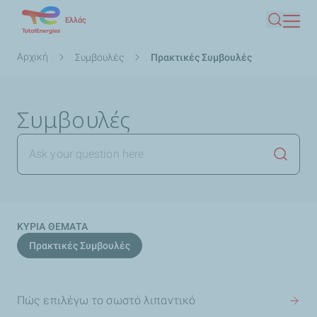
Παράκαμψη
Ελλάς
Αναζήτ
προς
το
Breadcrumb
Αρχική
Συμβουλές
Πρακτικές Συμβουλές
κυρίως
περιεχόμενο
Συμβουλές
Έναρξη
ΚΥΡΙΑ ΘΕΜΑΤΑ
Πρακτικές Συμβουλές
Πώς επιλέγω το σωστό λιπαντικό