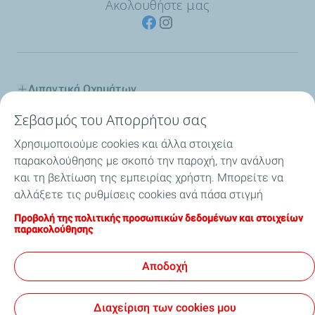
Ακολουθήστε μας
Λιπαντικά Οχημάτων
Σεβασμός του Απορρήτου σας
Βιομηχανία
Χρησιμοποιούμε cookies και άλλα στοιχεία
Εσωτερική Ναυσιπλοΐα
παρακολούθησης με σκοπό την παροχή, την ανάλυση
και τη βελτίωση της εμπειρίας χρήστη. Μπορείτε να
Ειδικοί Διαλύτες
αλλάξετε τις ρυθμίσεις cookies ανά πάσα στιγμή
κάνοντας κλικ στο κουμπί "Διαχείριση των cookies
Προβολή της πολιτικής προσωπικών δεδομένων και στοιχείων
Η TotalEnergies στην Ελλάδα
μου". Κάνοντας κλικ στο κουμπί "Αποδοχή", συμφωνείτε
παρακολούθησης
ότι μπορούμε να αποθηκεύσουμε όλα τα cookies στη
Συμβουλές
συσκευή σας. Εάν κάνετε κλικ στην επιλογή "Δεν
Αποδοχή
αποδέχομαι", θα χρησιμοποιηθούν μόνο τα τεχνικά
cookies που απαιτούνται για τη σωστή λειτουργία της
Διαχείριση των cookies μου
τοποθεσίας. Για περισσότερες πληροφορίες,