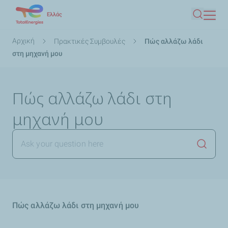
Παράκαμψη
Ελλάς
Αναζήτ
προς
το
Breadcrumb
Αρχική
Πρακτικές Συμβουλές
Πώς αλλάζω λάδι
κυρίως
στη μηχανή μου
περιεχόμενο
Πώς αλλάζω λάδι στη
μηχανή μου
Έναρξη
Πώς αλλάζω λάδι στη μηχανή μου